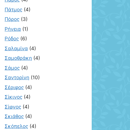
Πάτμος
(4)
Πόρος
(3)
Ρήνεια
(1)
Ρόδος
(6)
Σαλαμίνα
(4)
Σαμοθράκη
(4)
Σάμος
(4)
Σαντορίνη
(10)
Σέριφος
(4)
Σίκινος
(4)
Σίφνος
(4)
Σκιάθος
(4)
Σκόπελος
(4)