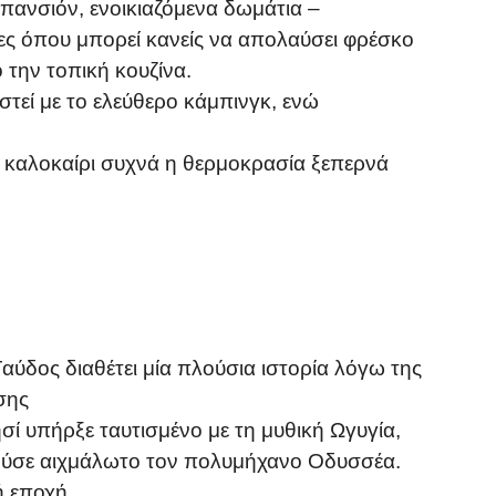
 πανσιόν, ενοικιαζόμενα δωμάτια –
ες όπου μπορεί κανείς να απολαύσει φρέσκο
 την τοπική κουζίνα.
ιστεί με το ελεύθερο κάμπινγκ, ενώ
το καλοκαίρι συχνά η θερμοκρασία ξεπερνά
αύδος διαθέτει μία πλούσια ιστορία λόγω της
σης
σί υπήρξε ταυτισμένο με τη μυθική Ωγυγία,
ύσε αιχμάλωτο τον πολυμήχανο Οδυσσέα.
ή εποχή.