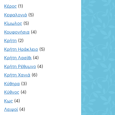
Κέρος
(1)
Κεφαλονιά
(5)
Κίμωλος
(5)
Κουφονήσια
(4)
Κρήτη
(2)
Κρήτη Ηράκλειο
(5)
Κρήτη Λασίθι
(4)
Κρήτη Ρέθυμνο
(4)
Κρήτη Χανιά
(6)
Κύθηρα
(3)
Κύθνος
(4)
Κως
(4)
Λειψοί
(4)