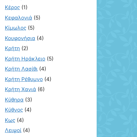
Κέρος
(1)
Κεφαλονιά
(5)
Κίμωλος
(5)
Κουφονήσια
(4)
Κρήτη
(2)
Κρήτη Ηράκλειο
(5)
Κρήτη Λασίθι
(4)
Κρήτη Ρέθυμνο
(4)
Κρήτη Χανιά
(6)
Κύθηρα
(3)
Κύθνος
(4)
Κως
(4)
Λειψοί
(4)