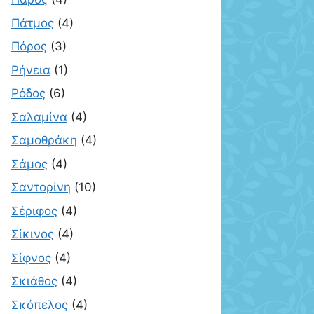
Πάτμος
(4)
Πόρος
(3)
Ρήνεια
(1)
Ρόδος
(6)
Σαλαμίνα
(4)
Σαμοθράκη
(4)
Σάμος
(4)
Σαντορίνη
(10)
Σέριφος
(4)
Σίκινος
(4)
Σίφνος
(4)
Σκιάθος
(4)
Σκόπελος
(4)