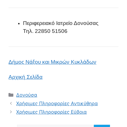
Περιφερειακό Ιατρείο Δονούσας
Τηλ. 22850 51506
Δήμος Νάξου και Μικρών Κυκλάδων
Αρχική Σελίδα
Κατηγορίες
Δονούσα
Χρήσιμες Πληροφορίες Αντικύθηρα
Χρήσιμες Πληροφορίες Εύβοια