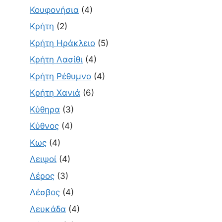
Κουφονήσια
(4)
Κρήτη
(2)
Κρήτη Ηράκλειο
(5)
Κρήτη Λασίθι
(4)
Κρήτη Ρέθυμνο
(4)
Κρήτη Χανιά
(6)
Κύθηρα
(3)
Κύθνος
(4)
Κως
(4)
Λειψοί
(4)
Λέρος
(3)
Λέσβος
(4)
Λευκάδα
(4)