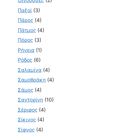
Οινούσσες
(2)
Παξοί
(3)
Πάρος
(4)
Πάτμος
(4)
Πόρος
(3)
Ρήνεια
(1)
Ρόδος
(6)
Σαλαμίνα
(4)
Σαμοθράκη
(4)
Σάμος
(4)
Σαντορίνη
(10)
Σέριφος
(4)
Σίκινος
(4)
Σίφνος
(4)