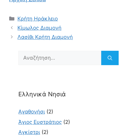
Κατηγορίες
Κρήτη Ηράκλειο
Κίμωλος Διαμονή
Λασίθι Κρήτη Διαμονή
Αναζήτηση
για:
Ελληνικά Νησιά
Αγαθονήσι
(2)
Άγιος Ευστράτιος
(2)
Αγκίστρι
(2)