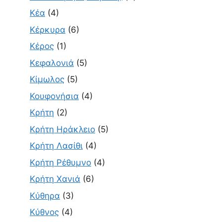
Κέα
(4)
Κέρκυρα
(6)
Κέρος
(1)
Κεφαλονιά
(5)
Κίμωλος
(5)
Κουφονήσια
(4)
Κρήτη
(2)
Κρήτη Ηράκλειο
(5)
Κρήτη Λασίθι
(4)
Κρήτη Ρέθυμνο
(4)
Κρήτη Χανιά
(6)
Κύθηρα
(3)
Κύθνος
(4)