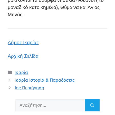
βρίσκονται τα όμορφα νησάκια Φούρνοι ( το
μοναδικό κατοικημένο), Θύμαινα και Άγιος
Μηνάς.
Δήμος Ικαρίας
Αρχική Σελίδα
Κατηγορίες
Ικαρία
Ικαρία Ιστορία & Παραδόσεις
Ίος Περιήγηση
Αναζήτηση
για: