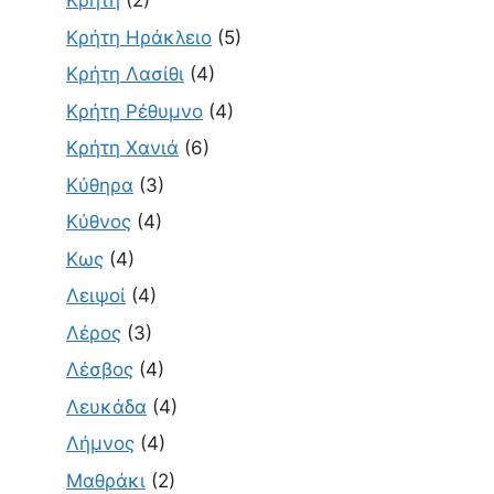
Κρήτη
(2)
Κρήτη Ηράκλειο
(5)
Κρήτη Λασίθι
(4)
Κρήτη Ρέθυμνο
(4)
Κρήτη Χανιά
(6)
Κύθηρα
(3)
Κύθνος
(4)
Κως
(4)
Λειψοί
(4)
Λέρος
(3)
Λέσβος
(4)
Λευκάδα
(4)
Λήμνος
(4)
Μαθράκι
(2)