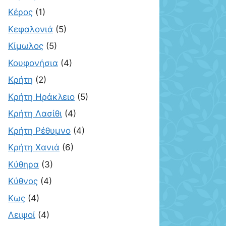
Κέρος
(1)
Κεφαλονιά
(5)
Κίμωλος
(5)
Κουφονήσια
(4)
Κρήτη
(2)
Κρήτη Ηράκλειο
(5)
Κρήτη Λασίθι
(4)
Κρήτη Ρέθυμνο
(4)
Κρήτη Χανιά
(6)
Κύθηρα
(3)
Κύθνος
(4)
Κως
(4)
Λειψοί
(4)