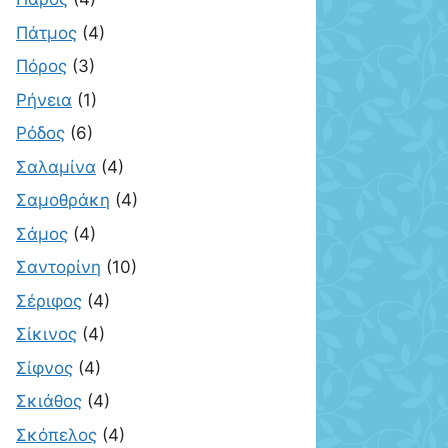
Πάτμος
(4)
Πόρος
(3)
Ρήνεια
(1)
Ρόδος
(6)
Σαλαμίνα
(4)
Σαμοθράκη
(4)
Σάμος
(4)
Σαντορίνη
(10)
Σέριφος
(4)
Σίκινος
(4)
Σίφνος
(4)
Σκιάθος
(4)
Σκόπελος
(4)