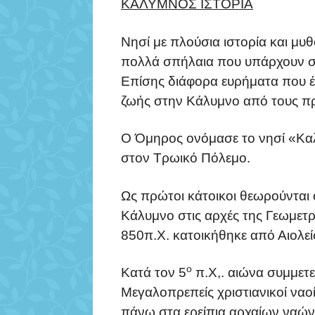
ΚΑΛΥΜΝΟΣ ΙΣΤΟΡΙΑ
Νησί με πλούσια ιστορία και μυ
πολλά σπήλαια που υπάρχουν σε
Επίσης διάφορα ευρήματα που έ
ζωής στην Κάλυμνο από τους πρ
Ο Όμηρος ονόμασε το νησί «Καλύ
στον Τρωικό Πόλεμο.
Ως πρώτοι κάτοικοι θεωρούνται 
Κάλυμνο στις αρχές της Γεωμετρ
850π.Χ. κατοικήθηκε από Αιολείς
ο
Κατά τον 5
π.Χ,. αιώνα συμμετε
Μεγαλοπρεπείς χριστιανικοί ναο
πάνω στα ερείπια αρχαίων ναών