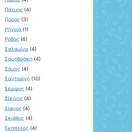
Πάτμος
(4)
Πόρος
(3)
Ρήνεια
(1)
Ρόδος
(6)
Σαλαμίνα
(4)
Σαμοθράκη
(4)
Σάμος
(4)
Σαντορίνη
(10)
Σέριφος
(4)
Σίκινος
(4)
Σίφνος
(4)
Σκιάθος
(4)
Σκόπελος
(4)