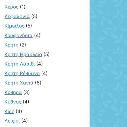
Κέρος
(1)
Κεφαλονιά
(5)
Κίμωλος
(5)
Κουφονήσια
(4)
Κρήτη
(2)
Κρήτη Ηράκλειο
(5)
Κρήτη Λασίθι
(4)
Κρήτη Ρέθυμνο
(4)
Κρήτη Χανιά
(6)
Κύθηρα
(3)
Κύθνος
(4)
Κως
(4)
Λειψοί
(4)