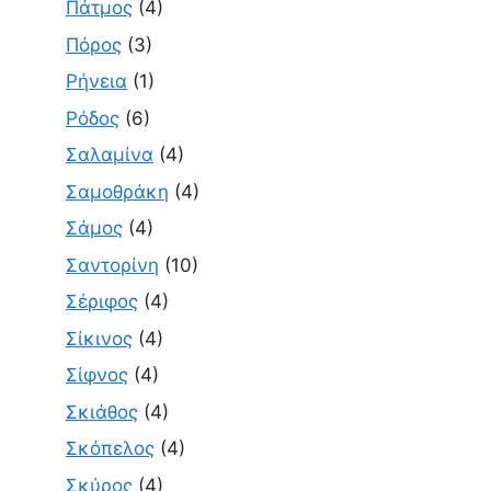
Πάτμος
(4)
Πόρος
(3)
Ρήνεια
(1)
Ρόδος
(6)
Σαλαμίνα
(4)
Σαμοθράκη
(4)
Σάμος
(4)
Σαντορίνη
(10)
Σέριφος
(4)
Σίκινος
(4)
Σίφνος
(4)
Σκιάθος
(4)
Σκόπελος
(4)
Σκύρος
(4)