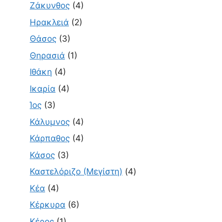
Ζάκυνθος
(4)
Ηρακλειά
(2)
Θάσος
(3)
Θηρασιά
(1)
Ιθάκη
(4)
Ικαρία
(4)
Ίος
(3)
Κάλυμνος
(4)
Κάρπαθος
(4)
Κάσος
(3)
Καστελόριζο (Μεγίστη)
(4)
Κέα
(4)
Κέρκυρα
(6)
Κέρος
(1)