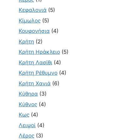
Κεφαλονιά
(5)
Κίμωλος
(5)
Κουφονήσια
(4)
Κρήτη
(2)
Κρήτη Ηράκλειο
(5)
Κρήτη Λασίθι
(4)
Κρήτη Ρέθυμνο
(4)
Κρήτη Χανιά
(6)
Κύθηρα
(3)
Κύθνος
(4)
Κως
(4)
Λειψοί
(4)
Λέρος
(3)