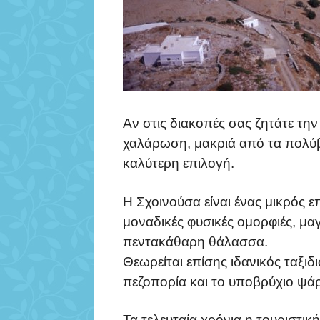
Αν στις διακοπές σας ζητάτε την
χαλάρωση, μακριά από τα πολύβο
καλύτερη επιλογή.
Η Σχοινούσα είναι ένας μικρός ε
μοναδικές φυσικές ομορφιές, μαγ
πεντακάθαρη θάλασσα.
Θεωρείται επίσης ιδανικός ταξι
πεζοπορία και το υποβρύχιο ψά
Τα τελευταία χρόνια η τουριστικ