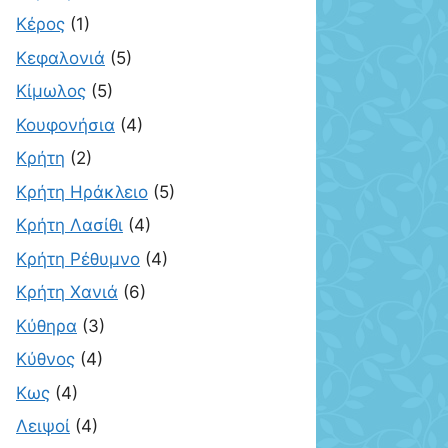
Κέρος
(1)
Κεφαλονιά
(5)
Κίμωλος
(5)
Κουφονήσια
(4)
Κρήτη
(2)
Κρήτη Ηράκλειο
(5)
Κρήτη Λασίθι
(4)
Κρήτη Ρέθυμνο
(4)
Κρήτη Χανιά
(6)
Κύθηρα
(3)
Κύθνος
(4)
Κως
(4)
Λειψοί
(4)