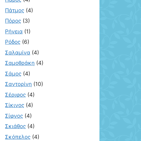
Πάτμος
(4)
Πόρος
(3)
Ρήνεια
(1)
Ρόδος
(6)
Σαλαμίνα
(4)
Σαμοθράκη
(4)
Σάμος
(4)
Σαντορίνη
(10)
Σέριφος
(4)
Σίκινος
(4)
Σίφνος
(4)
Σκιάθος
(4)
Σκόπελος
(4)