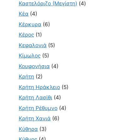
Καστελόριζο (Μεγίστη)
(4)
Κέα
(4)
Κέρκυρα
(6)
Κέρος
(1)
Κεφαλονιά
(5)
Κίμωλος
(5)
Κουφονήσια
(4)
Κρήτη
(2)
Κρήτη Ηράκλειο
(5)
Κρήτη Λασίθι
(4)
Κρήτη Ρέθυμνο
(4)
Κρήτη Χανιά
(6)
Κύθηρα
(3)
Κύθνος
(4)