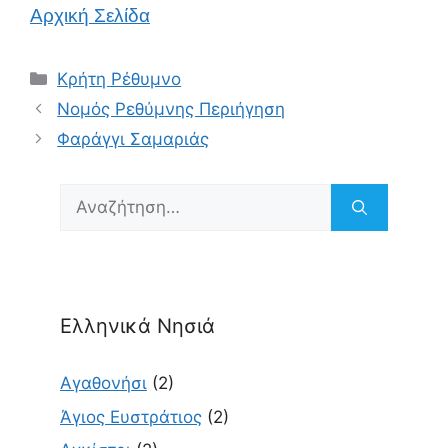
Αρχική Σελίδα
Κατηγορίες
Κρήτη Ρέθυμνο
Νομός Ρεθύμνης Περιήγηση
Φαράγγι Σαμαριάς
Αναζήτηση
για:
Ελληνικά Νησιά
Αγαθονήσι
(2)
Άγιος Ευστράτιος
(2)