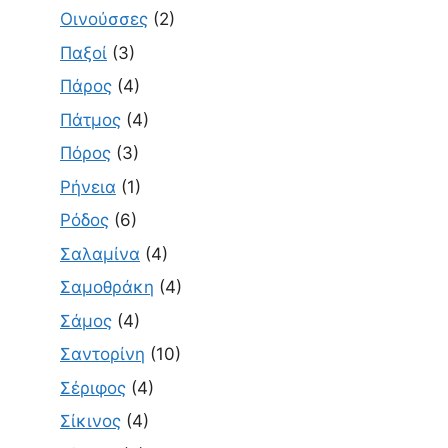
Οινούσσες
(2)
Παξοί
(3)
Πάρος
(4)
Πάτμος
(4)
Πόρος
(3)
Ρήνεια
(1)
Ρόδος
(6)
Σαλαμίνα
(4)
Σαμοθράκη
(4)
Σάμος
(4)
Σαντορίνη
(10)
Σέριφος
(4)
Σίκινος
(4)