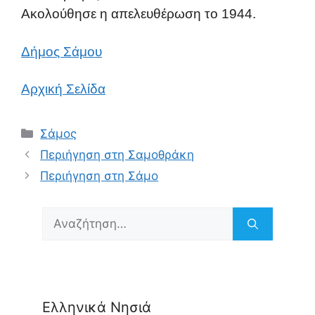
Ακολούθησε η απελευθέρωση το 1944.
Δήμος Σάμου
Αρχική Σελίδα
Κατηγορίες
Σάμος
Περιήγηση στη Σαμοθράκη
Περιήγηση στη Σάμο
Αναζήτηση
για:
Ελληνικά Νησιά