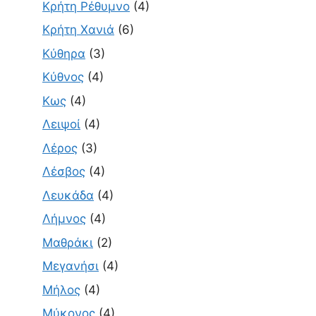
Κρήτη Ρέθυμνο
(4)
Κρήτη Χανιά
(6)
Κύθηρα
(3)
Κύθνος
(4)
Κως
(4)
Λειψοί
(4)
Λέρος
(3)
Λέσβος
(4)
Λευκάδα
(4)
Λήμνος
(4)
Μαθράκι
(2)
Μεγανήσι
(4)
Μήλος
(4)
Μύκονος
(4)