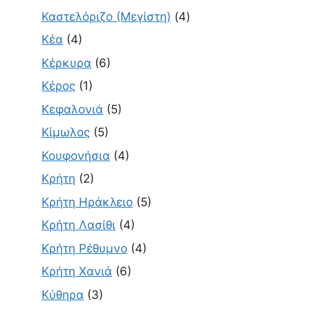
Καστελόριζο (Μεγίστη)
(4)
Κέα
(4)
Κέρκυρα
(6)
Κέρος
(1)
Κεφαλονιά
(5)
Κίμωλος
(5)
Κουφονήσια
(4)
Κρήτη
(2)
Κρήτη Ηράκλειο
(5)
Κρήτη Λασίθι
(4)
Κρήτη Ρέθυμνο
(4)
Κρήτη Χανιά
(6)
Κύθηρα
(3)