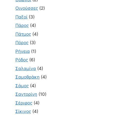
Οινούσσες
(2)
Παξοί
(3)
Πάρος
(4)
Πάτμος
(4)
Πόρος
(3)
Ρήνεια
(1)
Ρόδος
(6)
Σαλαμίνα
(4)
Σαμοθράκη
(4)
Σάμος
(4)
Σαντορίνη
(10)
Σέριφος
(4)
Σίκινος
(4)