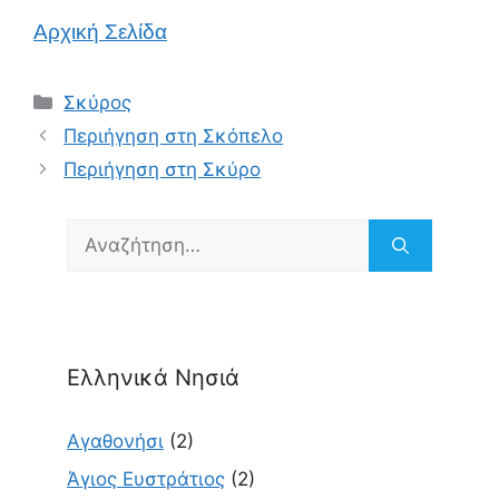
Αρχική Σελίδα
Κατηγορίες
Σκύρος
Περιήγηση στη Σκόπελο
Περιήγηση στη Σκύρο
Αναζήτηση
για:
Ελληνικά Νησιά
Αγαθονήσι
(2)
Άγιος Ευστράτιος
(2)