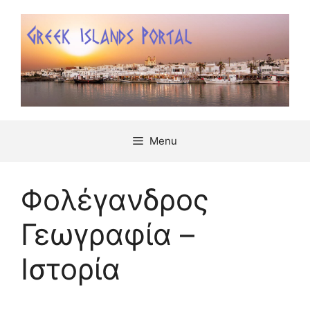
Μετάβαση
σε
περιεχόμενο
Menu
Φολέγανδρος
Γεωγραφία –
Ιστορία