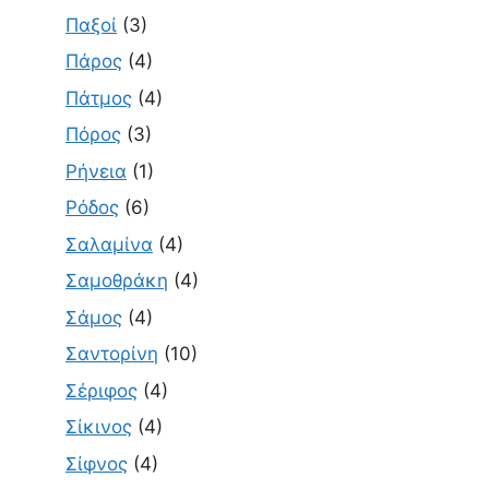
Παξοί
(3)
Πάρος
(4)
Πάτμος
(4)
Πόρος
(3)
Ρήνεια
(1)
Ρόδος
(6)
Σαλαμίνα
(4)
Σαμοθράκη
(4)
Σάμος
(4)
Σαντορίνη
(10)
Σέριφος
(4)
Σίκινος
(4)
Σίφνος
(4)