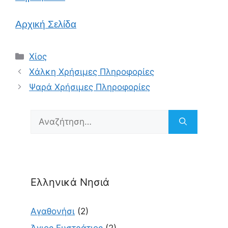
Αρχική Σελίδα
Κατηγορίες
Χίος
Χάλκη Χρήσιμες Πληροφορίες
Ψαρά Χρήσιμες Πληροφορίες
Αναζήτηση
για:
Ελληνικά Νησιά
Αγαθονήσι
(2)