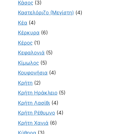
Κάσος
(3)
Καστελόριζο (Μεγίστη)
(4)
Κέα
(4)
Κέρκυρα
(6)
Κέρος
(1)
Κεφαλονιά
(5)
Κίμωλος
(5)
Κουφονήσια
(4)
Κρήτη
(2)
Κρήτη Ηράκλειο
(5)
Κρήτη Λασίθι
(4)
Κρήτη Ρέθυμνο
(4)
Κρήτη Χανιά
(6)
Κύθηρα
(3)