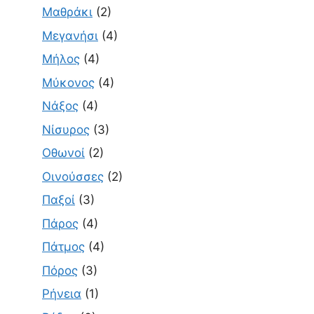
Μαθράκι
(2)
Μεγανήσι
(4)
Μήλος
(4)
Μύκονος
(4)
Νάξος
(4)
Νίσυρος
(3)
Οθωνοί
(2)
Οινούσσες
(2)
Παξοί
(3)
Πάρος
(4)
Πάτμος
(4)
Πόρος
(3)
Ρήνεια
(1)