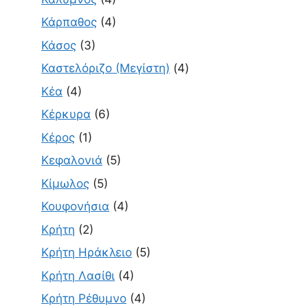
Κάρπαθος
(4)
Κάσος
(3)
Καστελόριζο (Μεγίστη)
(4)
Κέα
(4)
Κέρκυρα
(6)
Κέρος
(1)
Κεφαλονιά
(5)
Κίμωλος
(5)
Κουφονήσια
(4)
Κρήτη
(2)
Κρήτη Ηράκλειο
(5)
Κρήτη Λασίθι
(4)
Κρήτη Ρέθυμνο
(4)