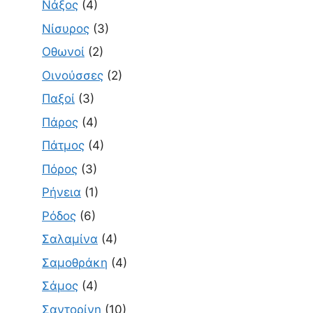
Νάξος
(4)
Νίσυρος
(3)
Οθωνοί
(2)
Οινούσσες
(2)
Παξοί
(3)
Πάρος
(4)
Πάτμος
(4)
Πόρος
(3)
Ρήνεια
(1)
Ρόδος
(6)
Σαλαμίνα
(4)
Σαμοθράκη
(4)
Σάμος
(4)
Σαντορίνη
(10)