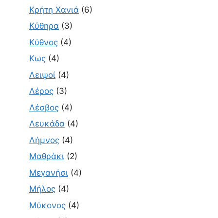
Κρήτη Χανιά
(6)
Κύθηρα
(3)
Κύθνος
(4)
Κως
(4)
Λειψοί
(4)
Λέρος
(3)
Λέσβος
(4)
Λευκάδα
(4)
Λήμνος
(4)
Μαθράκι
(2)
Μεγανήσι
(4)
Μήλος
(4)
Μύκονος
(4)